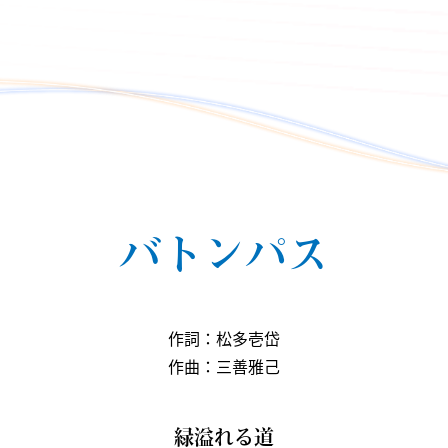
バトンパス
作詞：松多壱岱
作曲：三善雅己
緑溢れる道